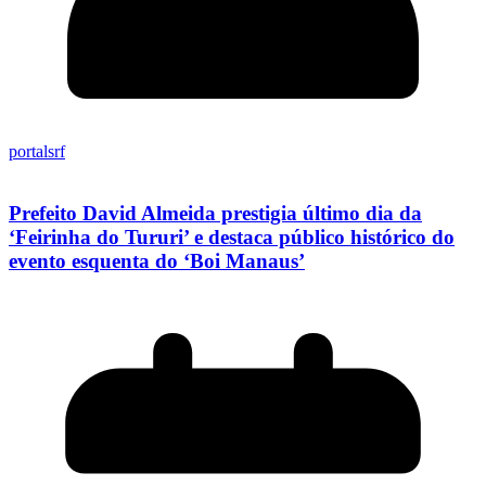
portalsrf
Prefeito David Almeida prestigia último dia da
‘Feirinha do Tururi’ e destaca público histórico do
evento esquenta do ‘Boi Manaus’