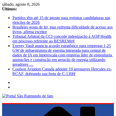
Pular
sábado, agosto 8, 2026
para
Últimos:
o
Partidos têm até 15 de agosto para registrar candidaturas nas
conteúdo
eleições de 2026
Brasileiro gosta de ler, mas enfrenta dificuldade de acesso aos
livros, afirma escritor
Tribunal Arbitral da CCI concede indenização à AOP Health
em processo referente ao BESREMi®
Energy Vault anuncia acordo estratégico para empregar 1,25
GW de infraestrutura de energia integrada para central de
dados de IA em hiperescala com empresa líder de engenharia,
aquisições e construção em geração de energia utilizando
geradores …
Coulson Aviation Canada adquire 10 aeronaves Hercules ex-
RCAF, dobrando sua frota de C-130H