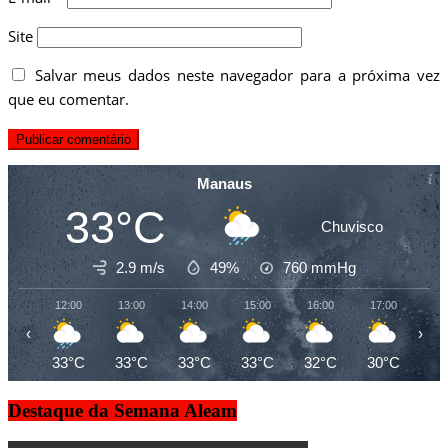
Site
Salvar meus dados neste navegador para a próxima vez
que eu comentar.
Manaus
33°C
Chuvisco
2.9 m/s
49%
760
mmHg
12:00
13:00
14:00
15:00
16:00
17:00
18
‹
›
33°C
33°C
33°C
33°C
32°C
30°C
29
Destaque da Semana Aleam