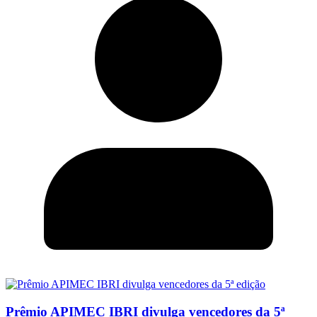
Prêmio APIMEC IBRI divulga vencedores da 5ª