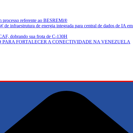
em processo referente ao BESREMi®
de infraestrutura de energia integrada para central de dados de IA em
CAF, dobrando sua frota de C-130H
 PARA FORTALECER A CONECTIVIDADE NA VENEZUELA