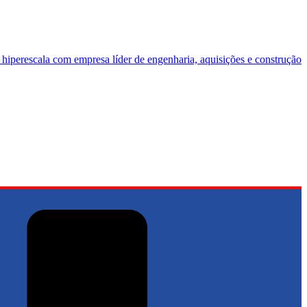
 hiperescala com empresa líder de engenharia, aquisições e construção